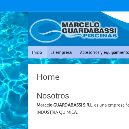
Saltar
al
contenido
Saltar
Inicio
La empresa
Accesorios y equipamiento
al
contenido
Home
Nosotros
Marcelo GUARDABASSI S.R.L
es una empresa fam
INDUSTRIA QUÍMICA.