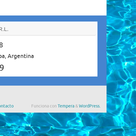
R.L.
8
ba, Argentina
79
ontacto
Funciona con
Tempera
&
WordPress.