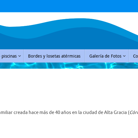
 piscinas
Bordes y losetas atérmicas
Galería de Fotos
Co
iliar creada hace más de 40 años en la ciudad de Alta Gracia (
Cór